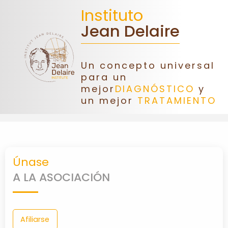
Instituto
Jean Delaire
Un concepto universal
INICIO
para un
mejor
DIAGNÓSTICO
y
un mejor
TRATAMIENTO
JEAN
DELAIRE
ASOCIACIÓN
Únase
DONACIONES
A LA ASOCIACIÓN
CONGRESO
Afiliarse
FORMACIÓN