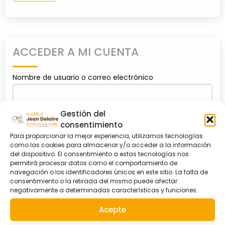
SOCIOS
ACCEDER A MI CUENTA
CONTACTO
Nombre de usuario o correo electrónico
MI
CUENTA
Gestión del
Contraseña
consentimiento
Para proporcionar la mejor experiencia, utilizamos tecnologías
como las cookies para almacenar y/o acceder a la información
del dispositivo. El consentimiento a estas tecnologías nos
permitirá procesar datos como el comportamiento de
Recuérdame
navegación o los identificadores únicos en este sitio. La falta de
consentimiento o la retirada del mismo puede afectar
negativamente a determinadas características y funciones.
0
shopping_cart
Acepte