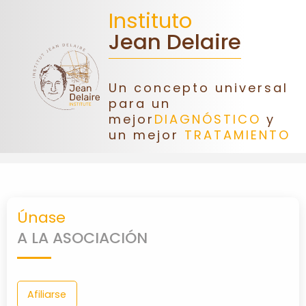
Instituto
Jean Delaire
Un concepto universal
INICIO
para un
mejor
DIAGNÓSTICO
y
un mejor
TRATAMIENTO
JEAN
DELAIRE
ASOCIACIÓN
Únase
DONACIONES
A LA ASOCIACIÓN
CONGRESO
Afiliarse
FORMACIÓN