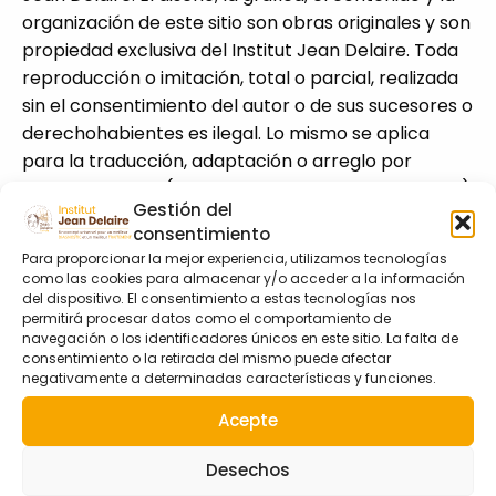
organización de este sitio son obras originales y son
propiedad exclusiva del Institut Jean Delaire. Toda
reproducción o imitación, total o parcial, realizada
sin el consentimiento del autor o de sus sucesores o
derechohabientes es ilegal. Lo mismo se aplica
para la traducción, adaptación o arreglo por
cualquier medio (Ley 57298 del 11 de marzo de 1957).
Gestión del
Hipervínculos a sitios de terceros
consentimiento
Para proporcionar la mejor experiencia, utilizamos tecnologías
El Institut Jean Delaire no ejerce ningún control
como las cookies para almacenar y/o acceder a la información
sobre el contenido de los sitios de terceros. La
del dispositivo. El consentimiento a estas tecnologías nos
existencia de un hipervínculo entre el Institut Jean
permitirá procesar datos como el comportamiento de
navegación o los identificadores únicos en este sitio. La falta de
Delaire y un sitio de terceros no implica en ningún
consentimiento o la retirada del mismo puede afectar
caso el control del contenido del sitio de terceros
negativamente a determinadas características y funciones.
por parte del Institut Jean Delaire.
Acepte
Exención de responsabilidad
Desechos