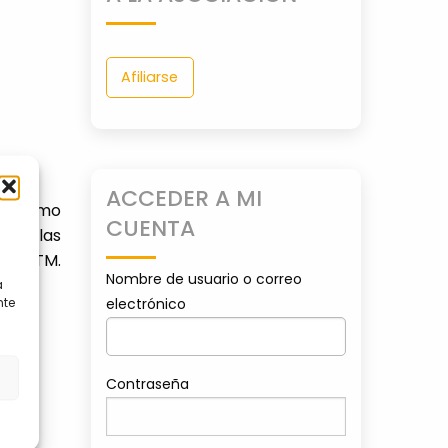
Afiliarse
ACCEDER A MI
ber cómo
CUENTA
alle las
 la ATM.
Nombre de usuario o correo
a
electrónico
nte
s
Contraseña