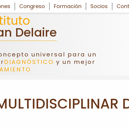
ones
Congreso
Formación
Socios
Cont
tituto
an Delaire
oncepto universal para un
r
DIAGNÓSTICO
y un mejor
TAMIENTO
ULTIDISCIPLINAR 