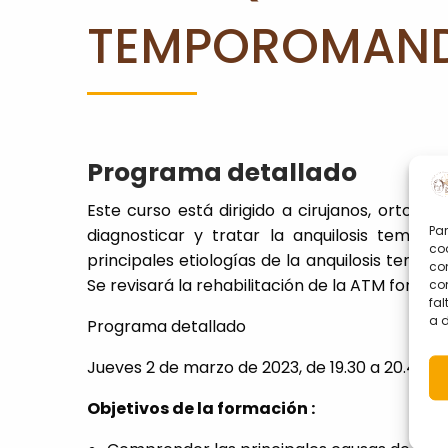
TEMPOROMAND
SOCIOS
CONTACTO
MI
Programa detallado
CUENTA
Este curso está dirigido a cirujanos, ortodo
Par
diagnosticar y tratar la anquilosis tempor
coo
principales etiologías de la anquilosis temp
co
Se revisará la rehabilitación de la ATM formali
com
fa
a 
Programa detallado
Jueves 2 de marzo de 2023, de 19.30 a 20.45 h
Objetivos de la formación :
0
shopping_cart