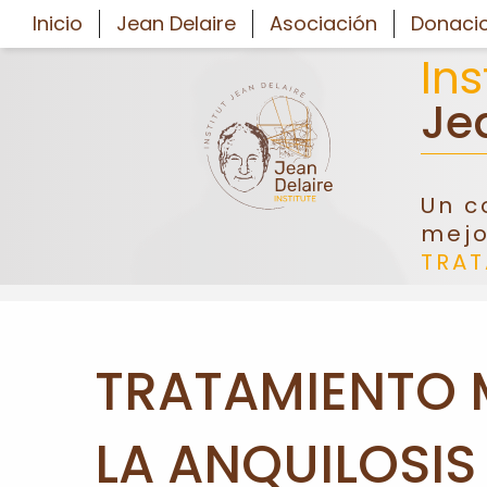
Inicio
Jean Delaire
Asociación
Donaci
Ins
Je
INICIO
Un c
JEAN
mejo
DELAIRE
TRA
ASOCIACIÓN
DONACIONES
TRATAMIENTO M
CONGRESO
LA ANQUILOSIS
FORMACIÓN