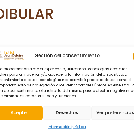
IBULAR
Gestión del consentimiento
ncistas y especialistas en rehabilitación que deseen sa
a proporcionar la mejor experiencia, utilizamos tecnologías como las
omandibular en niños y adultos. Se describirán en det
kies para almacenar y/o acceder a la información del dispositivo. El
oromandibular y los procedimientos de reconstrucción de
nsentimiento a estas tecnologías nos permitirá procesar datos como el
zada por el profesor Delaire.
portamiento de navegación o los identificadores únicos en este sitio. L
lta de consentimiento o la retirada del mismo puede afectar negativame
determinadas características y funciones.
oras
Acepte
Desechos
Ver preferencia
Información jurídica