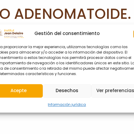
O ADENOMATOIDE.
E CHIR. MAXILLO-
Gestión del consentimiento
85 : 472-476.
a proporcionar la mejor experiencia, utilizamos tecnologías como las
kies para almacenar y/o acceder a la información del dispositivo. El
nsentimiento a estas tecnologías nos permitirá procesar datos como el
portamiento de navegación o los identificadores únicos en este sitio. L
lta de consentimiento o la retirada del mismo puede afectar negativame
determinadas características y funciones.
Acepte
Desechos
Ver preferencia
Información jurídica