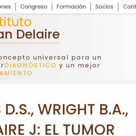
ones
Congreso
Formación
Socios
Cont
tituto
an Delaire
oncepto universal para un
r
DIAGNÓSTICO
y un mejor
TAMIENTO
D.S., WRIGHT B.A.,
AIRE J: EL TUMOR