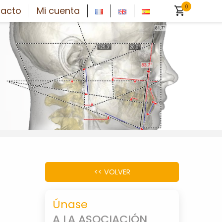
0
shopping_cart
acto
Mi cuenta
<< VOLVER
Únase
A LA ASOCIACIÓN