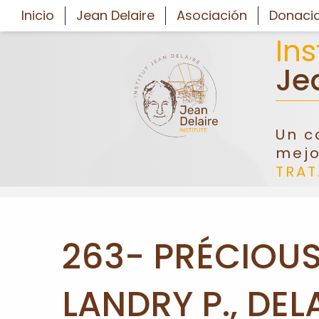
Inicio
Jean Delaire
Asociación
Donaci
Ins
Je
INICIO
Un c
JEAN
mejo
DELAIRE
TRA
ASOCIACIÓN
DONACIONES
263- PRÉCIOUS 
CONGRESO
LANDRY P., DEL
FORMACIÓN