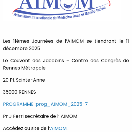
PARTENAIRES
CONTACT
Les 11èmes Journées de l’AIMOM se tiendront le 11
MON
décembre 2025
COMPTE
Le Couvent des Jacobins – Centre des Congrès de
Rennes Métropole
20 Pl. Sainte-Anne
35000 RENNES
PROGRAMME :prog_AIMOM_2025-7
0
shopping_cart
Pr J Ferri secrétaire de l’ AIMOM
Accédez au site de l’
AIMOM
.