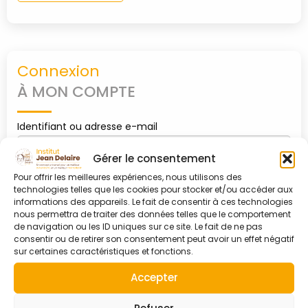
PARTENAIRES
Connexion
CONTACT
À MON COMPTE
MON
Identifiant ou adresse e-mail
COMPTE
Gérer le consentement
Pour offrir les meilleures expériences, nous utilisons des
Mot de passe
technologies telles que les cookies pour stocker et/ou accéder aux
informations des appareils. Le fait de consentir à ces technologies
nous permettra de traiter des données telles que le comportement
de navigation ou les ID uniques sur ce site. Le fait de ne pas
consentir ou de retirer son consentement peut avoir un effet négatif
0
shopping_cart
sur certaines caractéristiques et fonctions.
Se souvenir de moi
Accepter