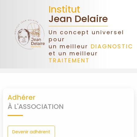
Institut
Jean Delaire
Un concept universel
pour
ACCUEIL
un meilleur
DIAGNOSTIC
et un meilleur
TRAITEMENT
JEAN
DELAIRE
ASSOCIATION
Adhérer
DONS
À L'ASSOCIATION
CONGRÈS
Devenir adhérent
FORMATIONS