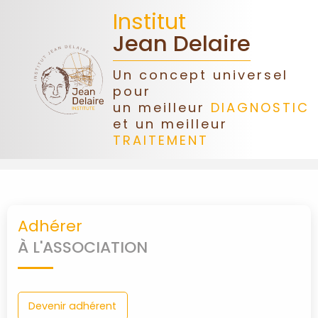
Institut
Jean Delaire
Un concept universel
pour
ACCUEIL
un meilleur
DIAGNOSTIC
et un meilleur
TRAITEMENT
JEAN
DELAIRE
ASSOCIATION
Adhérer
DONS
À L'ASSOCIATION
CONGRÈS
Devenir adhérent
FORMATIONS