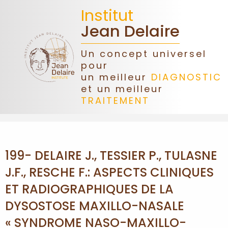
Institut
Jean Delaire
Un concept universel
pour
ACCUEIL
un meilleur
DIAGNOSTIC
et un meilleur
TRAITEMENT
JEAN
DELAIRE
ASSOCIATION
199- DELAIRE J., TESSIER P., TULASNE
J.F., RESCHE F.: ASPECTS CLINIQUES
DONS
ET RADIOGRAPHIQUES DE LA
CONGRÈS
DYSOSTOSE MAXILLO-NASALE
« SYNDROME NASO-MAXILLO-
FORMATIONS