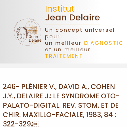
Institut
Jean Delaire
Un concept universel
pour
ACCUEIL
un meilleur
DIAGNOSTIC
et un meilleur
TRAITEMENT
JEAN
DELAIRE
ASSOCIATION
246- PLÉNIER V., DAVID A., COHEN
J.Y., DELAIRE J.: LE SYNDROME OTO-
DONS
PALATO-DIGITAL. REV. STOM. ET DE
CONGRÈS
CHIR. MAXILLO-FACIALE, 1983, 84 :
322-329.￼
FORMATIONS