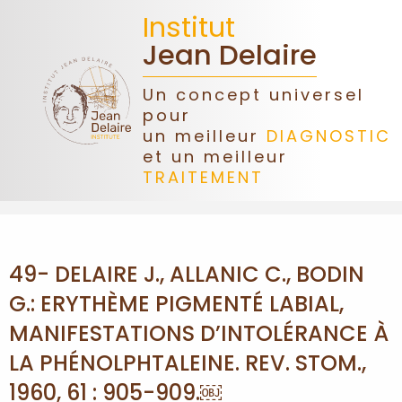
Institut
Jean Delaire
Un concept universel
pour
ACCUEIL
un meilleur
DIAGNOSTIC
et un meilleur
TRAITEMENT
JEAN
DELAIRE
ASSOCIATION
49- DELAIRE J., ALLANIC C., BODIN
G.: ERYTHÈME PIGMENTÉ LABIAL,
DONS
MANIFESTATIONS D’INTOLÉRANCE À
CONGRÈS
LA PHÉNOLPHTALEINE. REV. STOM.,
1960, 61 : 905-909.￼
FORMATIONS