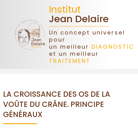
Institut
Jean Delaire
Un concept universel
pour
ACCUEIL
un meilleur
DIAGNOSTIC
et un meilleur
TRAITEMENT
JEAN
DELAIRE
ASSOCIATION
LA CROISSANCE DES OS DE LA
VOÛTE DU CRÂNE. PRINCIPE
DONS
GÉNÉRAUX
CONGRÈS
FORMATIONS