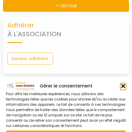
<< RETOUR
PARTENAIRES
Adhérer
CONTACT
À L'ASSOCIATION
MON
COMPTE
Devenir adhérent
Gérer le consentement
Connexion
Pour offrir les meilleures expériences, nous utilisons des
technologies telles que les cookies pour stocker et/ou accéder aux
À MON COMPTE
0
shopping_cart
informations des appareils. Le fait de consentir à ces technologies
nous permettra de traiter des données telles que le comportement
de navigation ou les ID uniques sur ce site. Le fait de ne pas
Identifiant ou adresse e-mail
consentir ou de retirer son consentement peut avoir un effet négatif
sur certaines caractéristiques et fonctions.